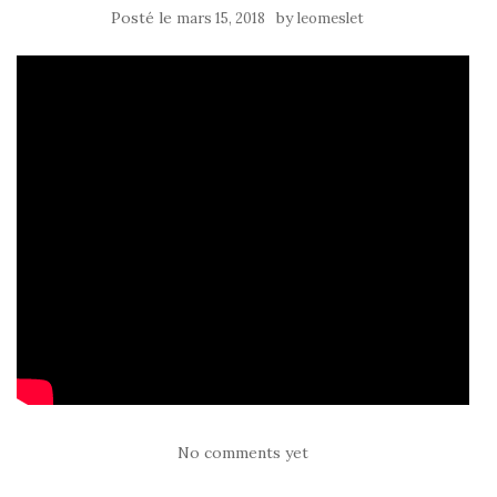
Posté le
by
mars 15, 2018
leomeslet
No comments yet