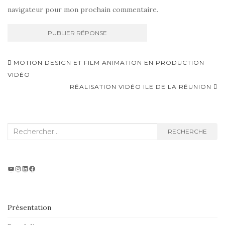
navigateur pour mon prochain commentaire.
Navigation
MOTION DESIGN ET FILM ANIMATION EN PRODUCTION
d'article
VIDÉO
RÉALISATION VIDÉO ILE DE LA RÉUNION
Recherche
RECHERCHE
:
Projet vidéo
Instagram
LinkedIn
Facebook
Présentation