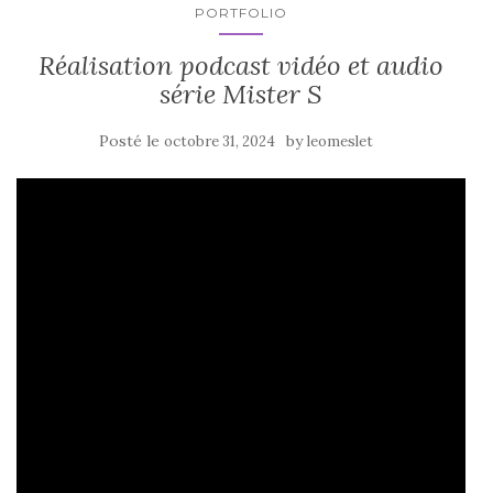
PORTFOLIO
Réalisation podcast vidéo et audio
série Mister S
Posté le
by
octobre 31, 2024
leomeslet