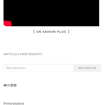
EN SAVOIR PLUS
NAVIGATION
ARTICLES PRÉCÉDENTS
AU
SEIN
Recherche
RECHERCHE
:
DES
ARTICLES
Projet vidéo
Instagram
LinkedIn
Facebook
Présentation