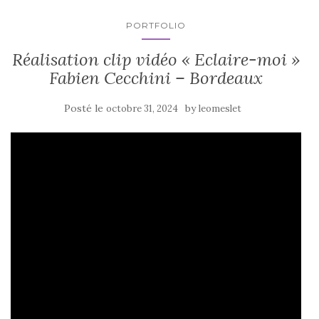
PORTFOLIO
Réalisation clip vidéo « Eclaire-moi »
Fabien Cecchini – Bordeaux
Posté le
by
octobre 31, 2024
leomeslet