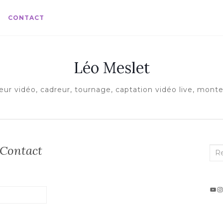
CONTACT
Léo Meslet
eur vidéo, cadreur, tournage, captation vidéo live, mont
Contact
Rec
:
Projet vi
I