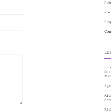
Pré
Por
Blo
Con
AR
Léo 
de f
Mars
Age
Réal
octo
Réal