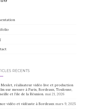
déo
nstagram
LinkedIn
Facebook
sentation
tfolio
g
tact
TICLES RÉCENTS
Meslet, réalisateur vidéo live et production
ilm sur mesure à Paris, Bordeaux, Toulouse,
eille et l’ile de la Réunion.
mai 21, 2026
nce vidéo et vidéaste à Bordeaux
mars 9, 2025