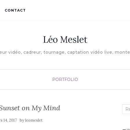
CONTACT
Léo Meslet
eur vidéo, cadreur, tournage, captation vidéo live, mont
PORTFOLIO
 Sunset on My Mind
Rec
:
by
s 14, 2017
leomeslet