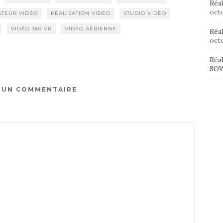
Réal
octo
ATEUR VIDÉO
RÉALISATION VIDÉO
STUDIO VIDÉO
VIDÉO 360 VR
VIDÉO AÉRIENNE
Réal
octo
Réal
SOW
R UN COMMENTAIRE