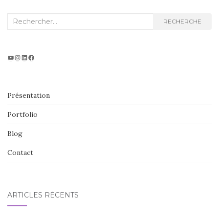
Recherche
RECHERCHE
:
Projet vidéo
Instagram
LinkedIn
Facebook
Présentation
Portfolio
Blog
Contact
ARTICLES RÉCENTS